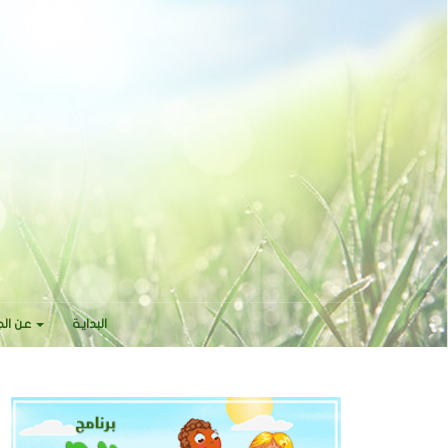
البداية
عن ال