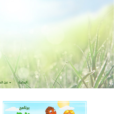
البداية
عن ال